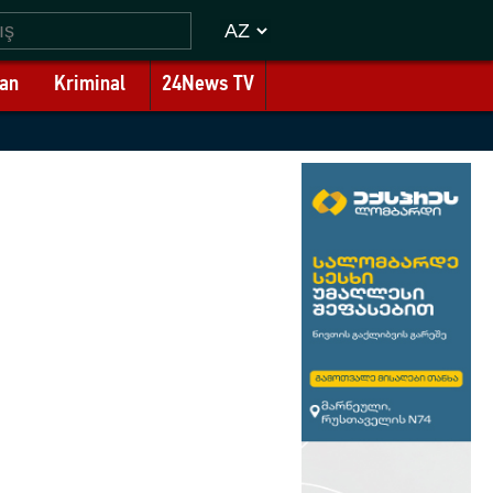
an
Kriminal
24News TV