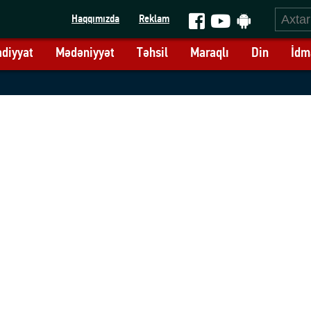
Haqqımızda
Reklam
adiyyat
Mədəniyyət
Təhsil
Maraqlı
Din
İdm