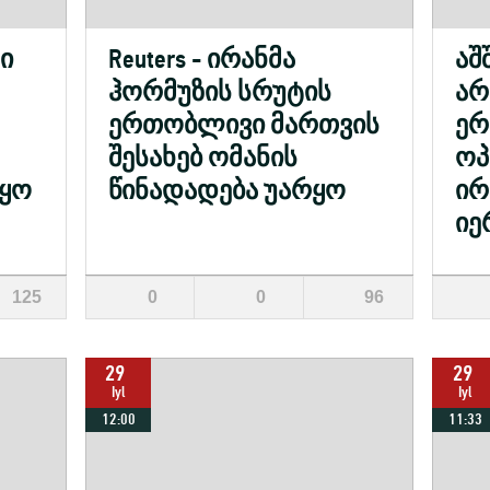
ი
Reuters - ირანმა
აშ
ჰორმუზის სრუტის
არ
ერთობლივი მართვის
ე
შესახებ ომანის
ოპ
წყო
წინადადება უარყო
ირ
იე
125
0
0
96
29
29
Iyl
Iyl
12:00
11:33