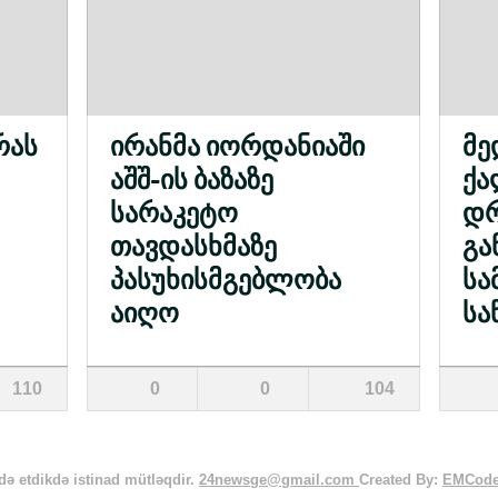
რას
ირანმა იორდანიაში
მე
აშშ-ის ბაზაზე
ქა
სარაკეტო
დრ
თავდასხმაზე
გა
პასუხისმგებლობა
სამ
აიღო
სა
110
0
0
104
ə etdikdə istinad mütləqdir.
24newsge@gmail.com
Created By:
EMCod