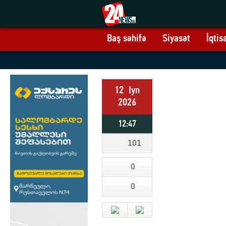
Baş səhifə
Siyasət
İqtis
12
Iyn
2026
12:47
101
0
0