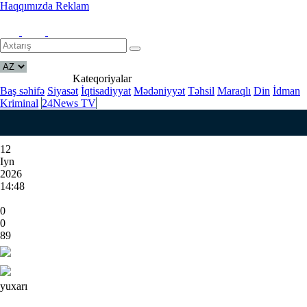
Haqqımızda
Reklam
Kateqoriyalar
Baş səhifə
Siyasət
İqtisadiyyat
Mədəniyyət
Təhsil
Maraqlı
Din
İdman
Kriminal
24News TV
12
Iyn
2026
14:48
0
0
89
yuxarı