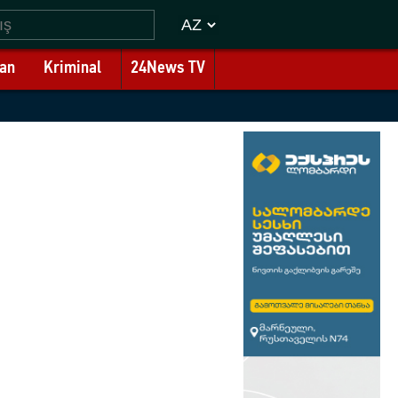
an
Kriminal
24News TV