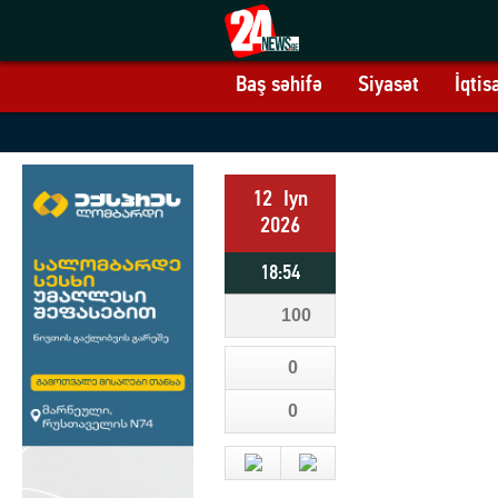
Baş səhifə
Siyasət
İqtis
12
Iyn
2026
18:54
100
0
0