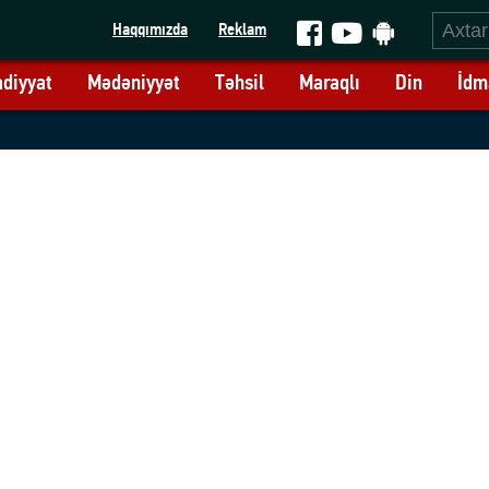
Haqqımızda
Reklam
adiyyat
Mədəniyyət
Təhsil
Maraqlı
Din
İdm