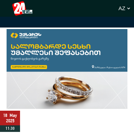
18
May
2025
11:30