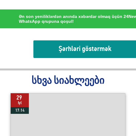
Ən son yeniliklərdən anında xəbərdar olmaq üçün 24Ne
WhatsApp qrupuna qoşul!
Şərhləri göstərmək
სხვა სიახლეები
29
Iyl
17:14