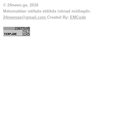
© 24news.ge, 2018
Məlumatdan istifadə etdikdə istinad mütləqdir.
24newsge@gmail.com
Created By:
EMCode