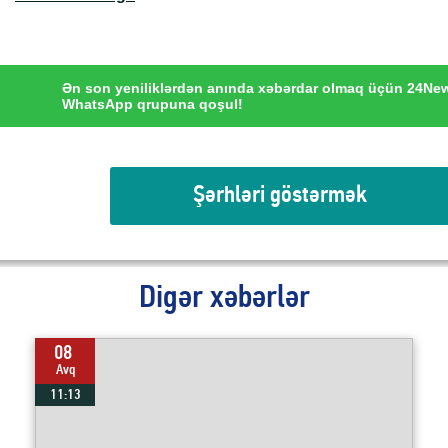
Ən son yeniliklərdən anında xəbərdar olmaq üçün 24Ne
WhatsApp qrupuna qoşul!
Şərhləri göstərmək
Digər xəbərlər
08
Avq
11:13