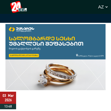
03
Mar
2026
13:48