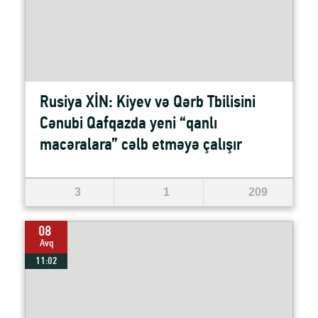
Rusiya XİN: Kiyev və Qərb Tbilisini
Cənubi Qafqazda yeni “qanlı
macəralara” cəlb etməyə çalışır
3
1
209
08
Avq
11:02