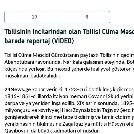
19
6
Tbilisinin incilərindən olan Tbilisi Cümə Məsc
barədə reportaj (VİDEO)
Tbilisi Cümə Məscidi Gürcüstanın paytaxtı Tbilisinin qədi
Abanotubani rayonunda, Narikala qalasının ətəyində, Bo
küçəsində yerləşir. Bu məscid şəhərdə fəaliyyət göstərən
müsəlman ibadətgahıdır.
24News.ge
xəbər verir ki, 1723–cü ildə tikilmiş kiçik məs
1846–1851-ci illərdə italyan memarı Covanni Skudiyerinin 
bərpa və ya yenidən inşa edilib. XIX əsrin sonunda, 1895-c
milyonçusu və xeyriyyəçi Hacı Zeynalabdin Tağıyev Şərq hi
genişləndirərək ikinci mərtəbə tikdirmiş və təmir etdirmiş
yeni binasının tikilməsinə Zaqafqaziya müftisi Hüseyn əfə
Qayıbovun da böyük xidmətləri olmuşdur.