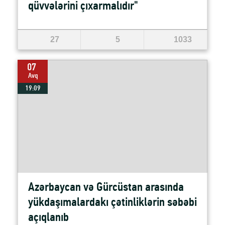
qüvvələrini çıxarmalıdır"
27
5
1033
07
Avq
19:09
Azərbaycan və Gürcüstan arasında
yükdaşımalardakı çətinliklərin səbəbi
açıqlanıb