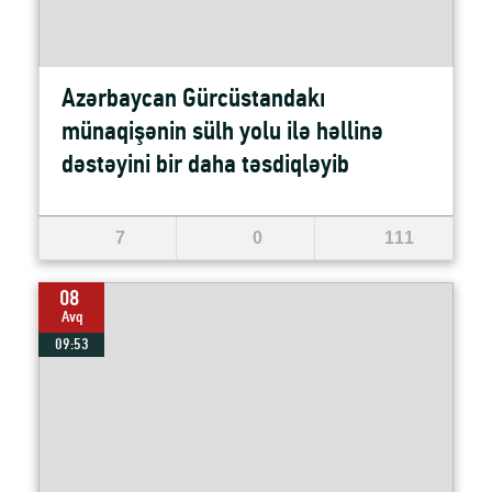
Azərbaycan Gürcüstandakı
münaqişənin sülh yolu ilə həllinə
dəstəyini bir daha təsdiqləyib
7
0
111
08
Avq
09:53