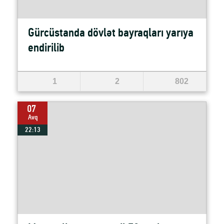
Gürcüstanda dövlət bayraqları yarıya
endirilib
1
2
802
07
Avq
22:13