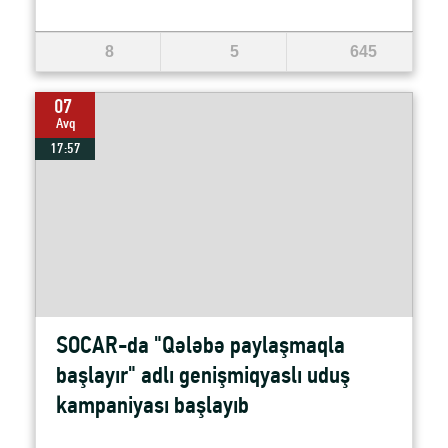
8
5
645
07
Avq
17:57
SOCAR-da "Qələbə paylaşmaqla
başlayır" adlı genişmiqyaslı uduş
kampaniyası başlayıb