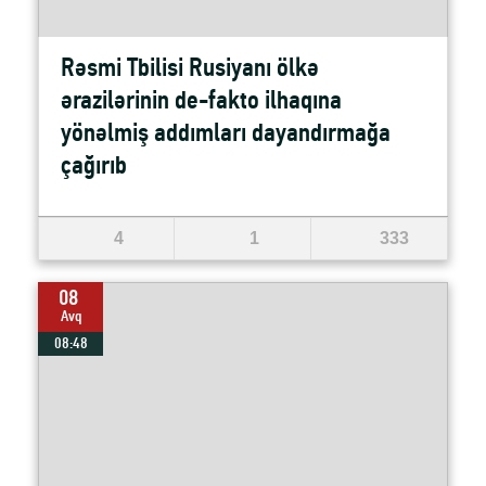
Rəsmi Tbilisi Rusiyanı ölkə
ərazilərinin de-fakto ilhaqına
yönəlmiş addımları dayandırmağa
çağırıb
4
1
333
08
Avq
08:48