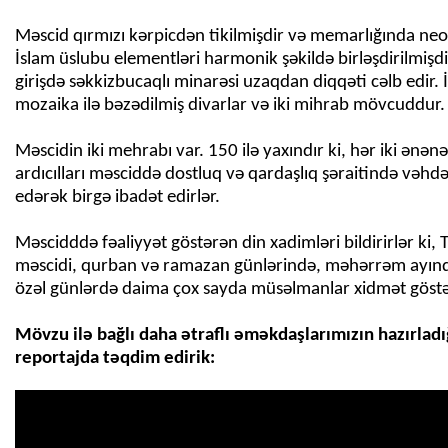
Məscid qırmızı kərpicdən tikilmişdir və memarlığında ne
İslam üslubu elementləri harmonik şəkildə birləşdirilmişdi
girişdə səkkizbucaqlı minarəsi uzaqdan diqqəti cəlb edir. İ
mozaika ilə bəzədilmiş divarlar və iki mihrab mövcuddur.
Məscidin iki mehrabı var. 150 ilə yaxındır ki, hər iki ənə
ardıcılları məsciddə dostluq və qardaşlıq şəraitində vəhdət
edərək birgə ibadət edirlər.
Məscidddə fəaliyyət göstərən din xadimləri bildirirlər ki, 
məscidi, qurban və ramazan günlərində, məhərrəm ayınd
özəl günlərdə daima çox sayda müsəlmanlar xidmət göstə
Mövzu ilə bağlı daha ətraflı əməkdaşlarımızın hazırladı
reportajda təqdim edirik: