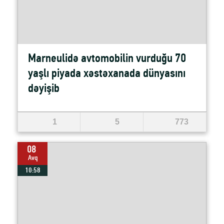
Marneulidə avtomobilin vurduğu 70
yaşlı piyada xəstəxanada dünyasını
dəyişib
1
5
773
08
Avq
10:58