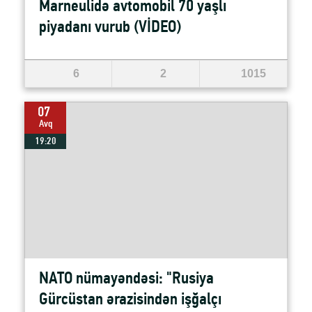
Marneulidə avtomobil 70 yaşlı
piyadanı vurub (VİDEO)
6
2
1015
07
Avq
19:20
NATO nümayəndəsi: "Rusiya
Gürcüstan ərazisindən işğalçı