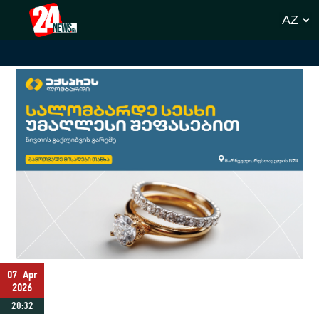
07
Apr
2026
20:32