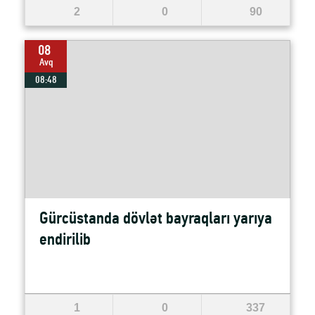
2
0
90
08
Avq
08:48
Gürcüstanda dövlət bayraqları yarıya
endirilib
1
0
337