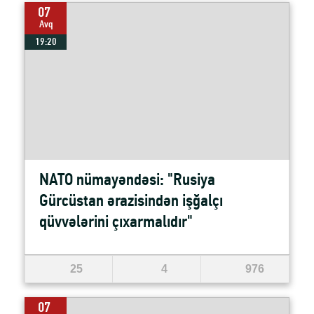
07
Avq
19:20
NATO nümayəndəsi: "Rusiya
Gürcüstan ərazisindən işğalçı
qüvvələrini çıxarmalıdır"
25
4
976
07