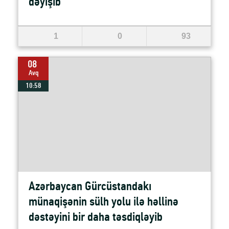
dəyişib
1
0
93
08
Avq
10:58
Azərbaycan Gürcüstandakı
münaqişənin sülh yolu ilə həllinə
dəstəyini bir daha təsdiqləyib