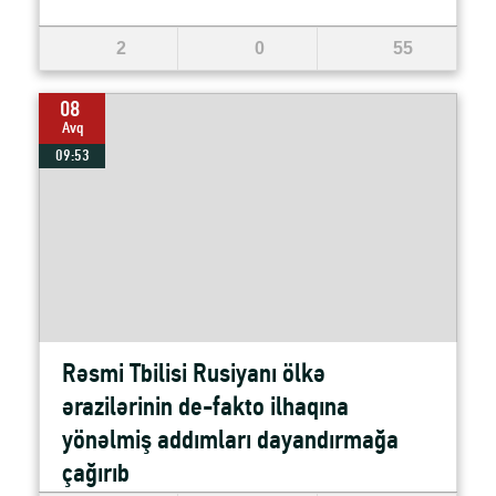
2
0
55
08
Avq
09:53
Rəsmi Tbilisi Rusiyanı ölkə
ərazilərinin de-fakto ilhaqına
yönəlmiş addımları dayandırmağa
çağırıb