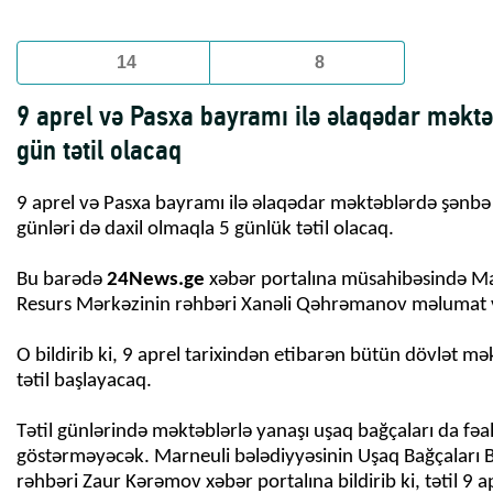
14
8
9 aprel və Pasxa bayramı ilə əlaqədar məktə
gün tətil olacaq
9 aprel və Pasxa bayramı ilə əlaqədar məktəblərdə şənbə
günləri də daxil olmaqla 5 günlük tətil olacaq.
Bu barədə
24News.ge
xəbər portalına müsahibəsində Ma
Resurs Mərkəzinin rəhbəri Xanəli Qəhrəmanov məlumat 
O bildirib ki, 9 aprel tarixindən etibarən bütün dövlət m
tətil başlayacaq.
Tətil günlərində məktəblərlə yanaşı uşaq bağçaları da fəa
göstərməyəcək. Marneuli bələdiyyəsinin Uşaq Bağçaları Bi
rəhbəri Zaur Kərəmov xəbər portalına bildirib ki, tətil 9 a