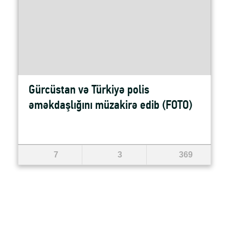
Gürcüstan və Türkiyə polis
əməkdaşlığını müzakirə edib (FOTO)
7
3
369