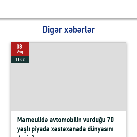
Digər xəbərlər
08
Avq
11:02
Marneulidə avtomobilin vurduğu 70
yaşlı piyada xəstəxanada dünyasını