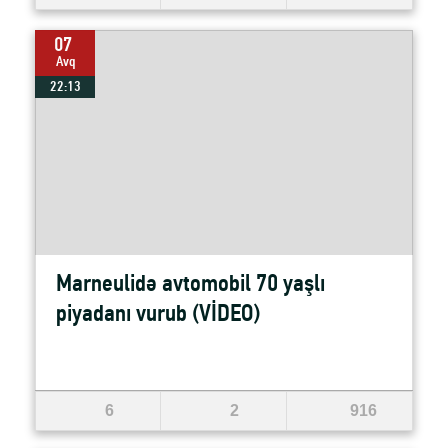
07
Avq
22:13
Marneulidə avtomobil 70 yaşlı
piyadanı vurub (VİDEO)
6
2
916