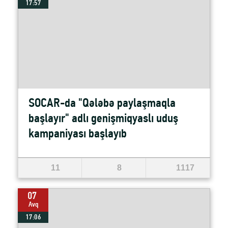
17:57
SOCAR-da "Qələbə paylaşmaqla
başlayır" adlı genişmiqyaslı uduş
kampaniyası başlayıb
11
8
1117
07
Avq
17:06