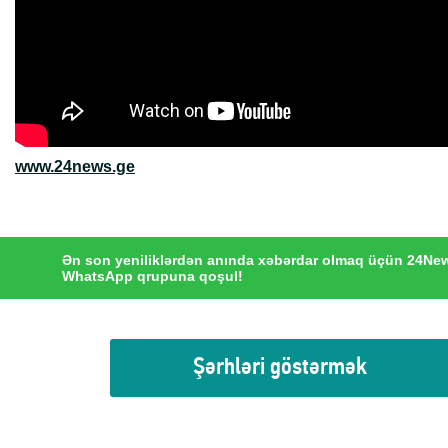
www.24news.ge
Ən son yeniliklərdən anında xəbərdar olmaq üçün 24Ne
WhatsApp qrupuna qoşul!
Şərhləri göstərmək