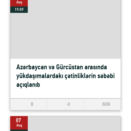
Avq
19:09
Azərbaycan və Gürcüstan arasında
yükdaşımalardakı çətinliklərin səbəbi
açıqlanıb
8
4
606
07
Avq