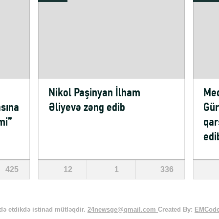
Nikol Paşinyan İlham
Med
sına
Əliyevə zəng edib
Gür
mi”
qar
edi
425
12
1
336
ə etdikdə istinad mütləqdir.
24newsge@gmail.com
Created By:
EMCod