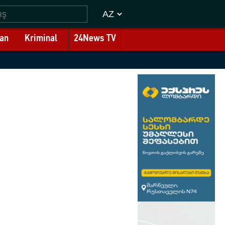
an
Kriminal
24News TV