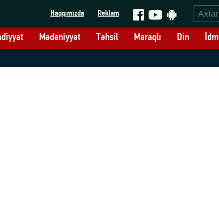
Haqqımızda
Reklam
adiyyat
Mədəniyyət
Təhsil
Maraqlı
Din
İdm