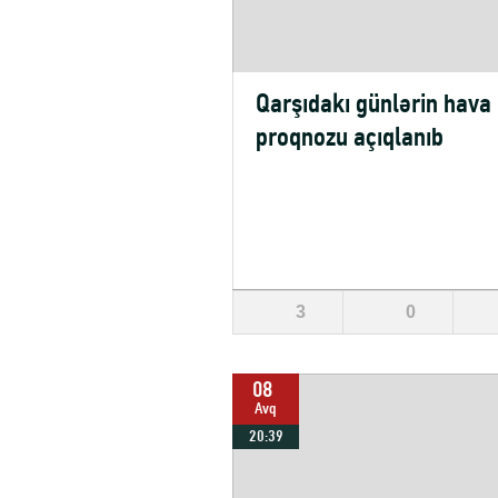
Qarşıdakı günlərin hava
proqnozu açıqlanıb
3
0
08
Avq
20:39