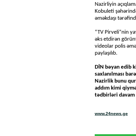
Nazirliyin açıqlama
Kobuleti şəhərind
əməkdaşı tərəfind
“TV Pirveli”nin ya
əks etdirən görün
videolar polis əm
paylaşılıb.
DİN bəyan edib ki
saxlanılması bar
Nazirlik bunu qu
addım kimi qiymət
tədbirləri davam 
www.24news.ge