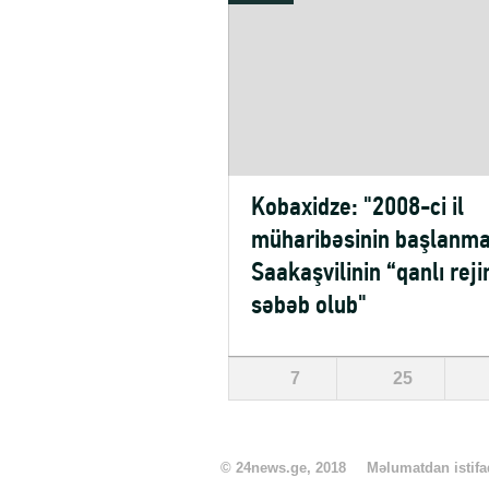
Kobaxidze: "2008-ci il
müharibəsinin başlanma
Saakaşvilinin “qanlı reji
səbəb olub"
7
25
© 24news.ge, 2018
Məlumatdan istifad