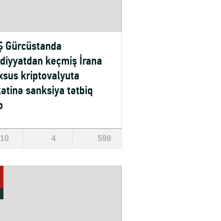
 Gürcüstanda
diyyatdan keçmiş İrana
sus kriptovalyuta
kətinə sanksiya tətbiq
b
10
4
599