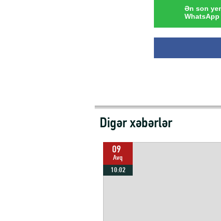
Ən son yen
WhatsApp 
Digər xəbərlər
09
Avq
10:02