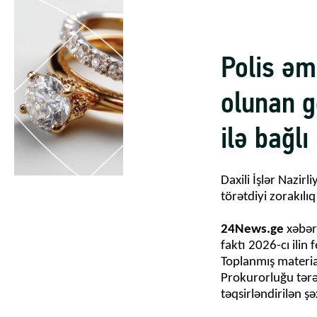
Polis əm
olunan g
ilə bağl
Daxili İşlər Nazirl
törətdiyi zorakılı
24News.ge
xəbər
faktı 2026-cı ilin 
Toplanmış material
Prokurorluğu tərə
təqsirləndirilən şə