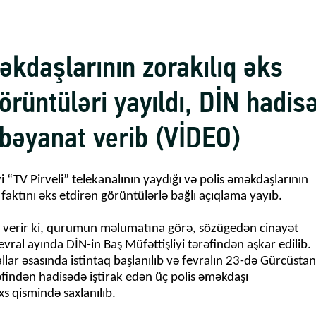
əkdaşlarının zorakılıq əks
örüntüləri yayıldı, DİN hadis
ı bəyanat verib (VİDEO)
iyi “TV Pirveli” telekanalının yaydığı və polis əməkdaşlarının
q faktını əks etdirən görüntülərlə bağlı açıqlama yayıb.
 verir ki, qurumun məlumatına görə, sözügedən cinayət
fevral ayında DİN-in Baş Müfəttişliyi tərəfindən aşkar edilib.
lar əsasında istintaq başlanılıb və fevralın 23-də Gürcüstan
findən hadisədə iştirak edən üç polis əməkdaşı
xs qismində saxlanılıb.