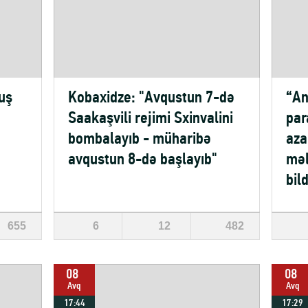
uş
Kobaxidze: "Avqustun 7-də
“An
Saakaşvili rejimi Sxinvalini
par
bombalayıb - müharibə
aza
avqustun 8-də başlayıb"
məl
bild
655
6
12
482
08
08
Avq
Avq
17:44
17:29