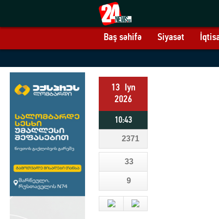
Baş səhifə
Siyasət
İqtis
13
Iyn
2026
10:43
2371
33
9