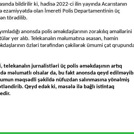
sında bildirilir ki, hadisə 2022-ci ilin yayında Acarıstanın
ə ezamiyyətdə olan İmereti Polis Departamentinin üç
ən törədilib.
yımladığı anonsda polis əməkdaşlarının zorakılıq əməllərini
tülər yer alıb. Telekanalın məlumatına əsasən, həmin
əkdaşlarının özləri tərəfindən çəkilərək ümumi çat qrupund
, telekanalın jurnalistləri üç polis əməkdaşının artıq
ədə məlumatlı olsalar da, bu fakt anonsda qeyd edilməyib
rumun məqsədli şəkildə nüfuzdan salınmasına yönəlmiş
ləndirib. Qeyd edək ki, məsələ ilə bağlı istintaq
edir.