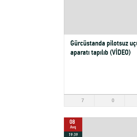
Gürcüstanda pilotsuz uç
aparatı tapılıb (VİDEO)
7
0
08
Avq
19:39