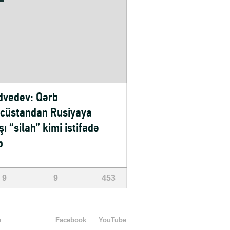
vedev: Qərb
cüstandan Rusiyaya
şı “silah” kimi istifadə
b
9
9
453
e
Facebook
YouTube