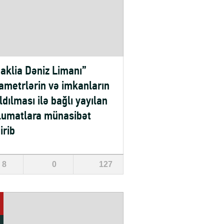
aklia Dəniz Limanı”
ametrlərin və imkanların
ldılması ilə bağlı yayılan
umatlara münasibət
irib
8
0
127