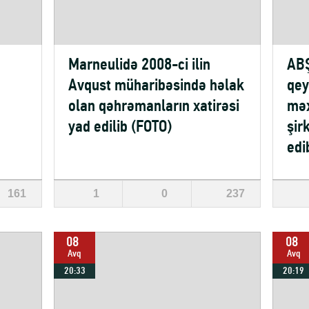
Marneulidə 2008-ci ilin
ABŞ
Avqust müharibəsində həlak
qey
olan qəhrəmanların xatirəsi
məx
yad edilib (FOTO)
şir
edi
161
1
0
237
08
08
Avq
Avq
20:33
20:19