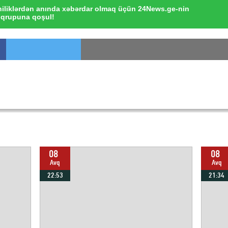
iliklərdən anında xəbərdar olmaq üçün 24News.ge-nin
qrupuna qoşul!
08
08
Avq
Avq
22:53
21:34