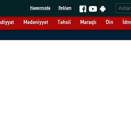
Haqqımızda
Reklam
adiyyat
Mədəniyyət
Təhsil
Maraqlı
Din
İdm