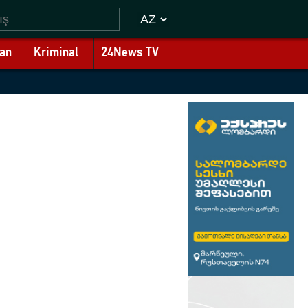
an
Kriminal
24News TV