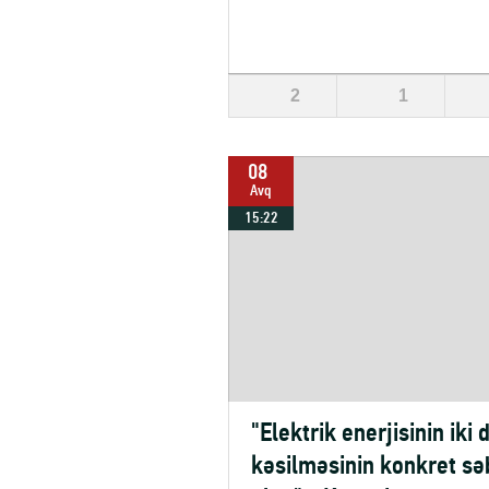
2
1
08
Avq
15:22
"Elektrik enerjisinin iki 
kəsilməsinin konkret sə