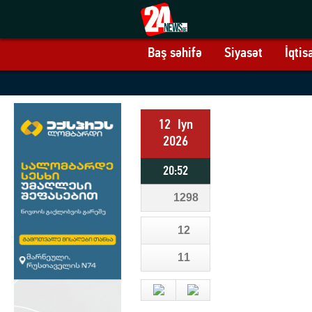
Baş səhifə
Siyasət
İqtis
12
Iyn
2026
20:52
1298
12
11