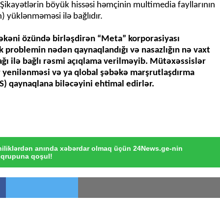
Şikayətlərin böyük hissəsi həmçinin multimedia fayllarının
n) yüklənməməsi ilə bağlıdır.
bəkəni özündə birləşdirən “Meta” korporasiyası
ik problemin nədən qaynaqlandığı və nasazlığın nə vaxt
ağı ilə bağlı rəsmi açıqlama verilməyib. Mütəxəssislər
 yenilənməsi və ya qlobal şəbəkə marşrutlaşdırma
) qaynaqlana biləcəyini ehtimal edirlər.
iliklərdən anında xəbərdar olmaq üçün 24News.ge-nin
qrupuna qoşul!