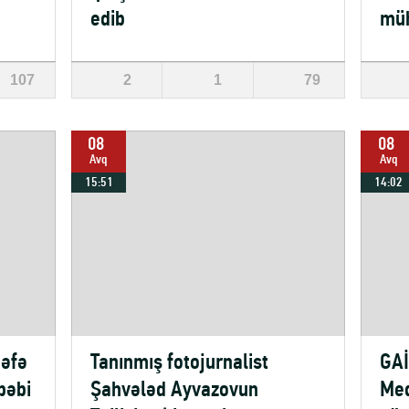
edib
müh
107
2
1
79
08
08
Avq
Avq
15:51
14:02
dəfə
Tanınmış fotojurnalist
GAİ
bəbi
Şahvələd Ayvazovun
Med