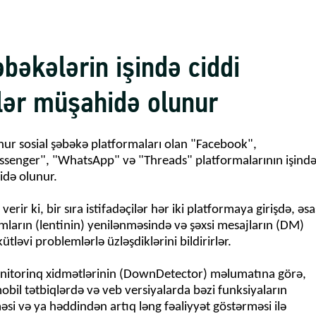
əbəkələrin işində ciddi
lər müşahidə olunur
r sosial şəbəkə platformaları olan "Facebook",
ssenger", "WhatsApp" və "Threads" platformalarının işind
idə olunur.
verir ki, bir sıra istifadəçilər hər iki platformaya girişdə, əsa
ımların (lentinin) yenilənməsində və şəxsi mesajların (DM)
tləvi problemlərlə üzləşdiklərini bildirirlər.
nitorinq xidmətlərinin (DownDetector) məlumatına görə,
bil tətbiqlərdə və veb versiyalarda bəzi funksiyaların
si və ya həddindən artıq ləng fəaliyyət göstərməsi ilə