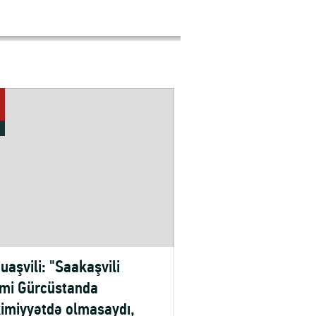
uaşvili: "Saakaşvili
imi Gürcüstanda
imiyyətdə olmasaydı,