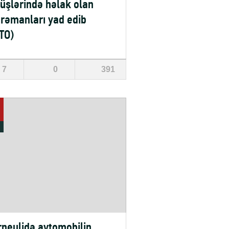
üşlərində həlak olan
rəmanları yad edib
TO)
7
0
391
neulidə avtomobilin