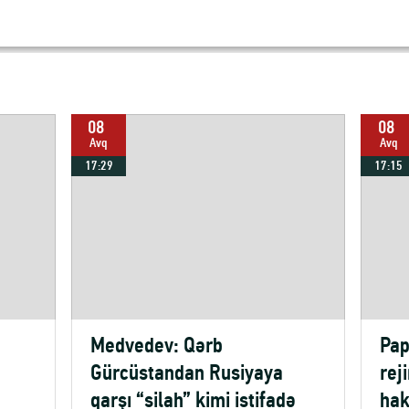
08
08
Avq
Avq
17:29
17:15
Medvedev: Qərb
Pap
Gürcüstandan Rusiyaya
rej
qarşı “silah” kimi istifadə
hak