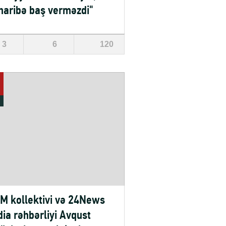
aribə baş verməzdi"
3
6
120
M kollektivi və 24News
ia rəhbərliyi Avqust