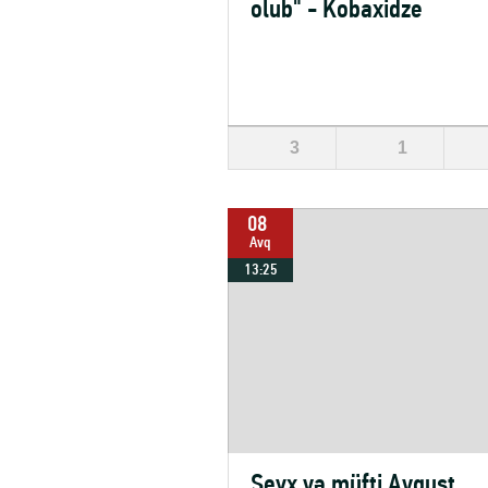
olub" - Kobaxidze
3
1
08
Avq
13:25
Şeyx və müfti Avqust