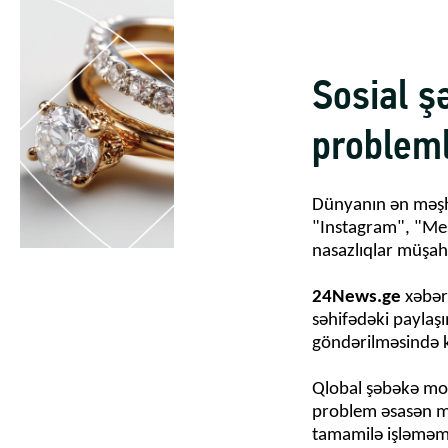
Sosial ş
problem
Dünyanın ən məşhu
"Instagram", "Me
nasazlıqlar müşah
24News.ge
xəbər 
səhifədəki paylaş
göndərilməsində kü
Qlobal şəbəkə mo
problem əsasən mo
tamamilə işləməmə