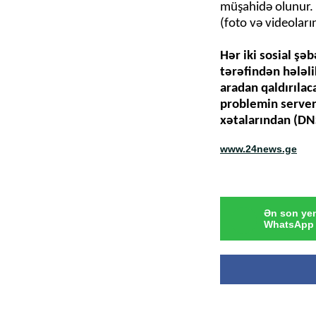
müşahidə olunur. 
(foto və videoları
Hər iki sosial şə
tərəfindən hələl
aradan qaldırılac
problemin server
xətalarından (DNS
www.24news.ge
Ən son yen
WhatsApp 