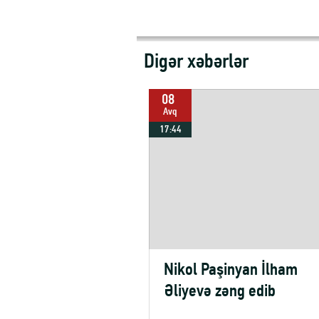
Digər xəbərlər
08
Avq
17:44
Nikol Paşinyan İlham
Əliyevə zəng edib