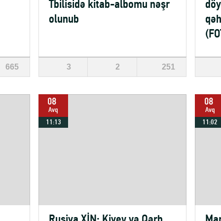
Tbilisidə kitab-albomu nəşr
döy
olunub
qəh
(FO
665
3
2
251
08
08
Avq
Avq
11:13
11:02
Rusiya XİN: Kiyev və Qərb
Mar